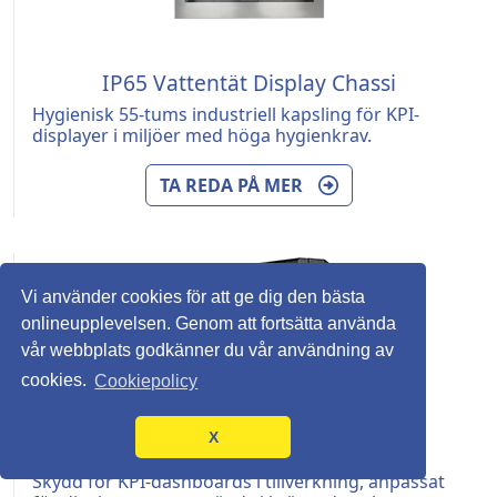
IP65 Vattentät Display Chassi
Hygienisk 55-tums industriell kapsling för KPI-
displayer i miljöer med höga hygienkrav.
TA REDA PÅ MER
Vi använder cookies för att ge dig den bästa
onlineupplevelsen. Genom att fortsätta använda
vår webbplats godkänner du vår användning av
cookies.
Cookiepolicy
X
Industriell LCD Kapsling
Skydd för KPI-dashboards i tillverkning, anpassat