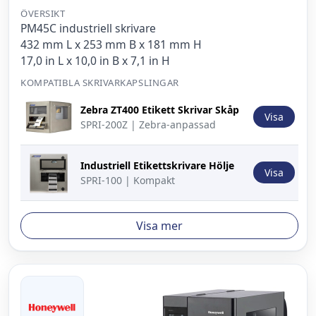
ÖVERSIKT
PM45C industriell skrivare
432 mm L x 253 mm B x 181 mm H
17,0 in L x 10,0 in B x 7,1 in H
KOMPATIBLA SKRIVARKAPSLINGAR
Bild
Beskrivning
Åtgärd
Zebra ZT400 Etikett Skrivar Skåp
Visa
SPRI-200Z | Zebra-anpassad
Industriell Etikettskrivare Hölje
Visa
SPRI-100 | Kompakt
Visa mer