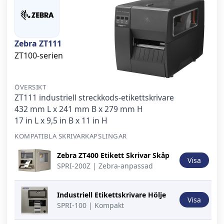
Zebra ZT111
ZT100-serien
ÖVERSIKT
ZT111 industriell streckkods-etikettskrivare
432 mm L x 241 mm B x 279 mm H
17 in L x 9,5 in B x 11 in H
KOMPATIBLA SKRIVARKAPSLINGAR
Bild
Beskrivning
Åtgärd
Zebra ZT400 Etikett Skrivar Skåp
Visa
SPRI-200Z | Zebra-anpassad
Industriell Etikettskrivare Hölje
Visa
SPRI-100 | Kompakt