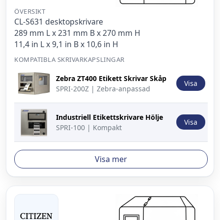
ÖVERSIKT
CL-S631 desktopskrivare
289 mm L x 231 mm B x 270 mm H
11,4 in L x 9,1 in B x 10,6 in H
KOMPATIBLA SKRIVARKAPSLINGAR
Bild
Beskrivning
Åtgärd
Zebra ZT400 Etikett Skrivar Skåp
Visa
SPRI-200Z | Zebra-anpassad
Industriell Etikettskrivare Hölje
Visa
SPRI-100 | Kompakt
Visa mer