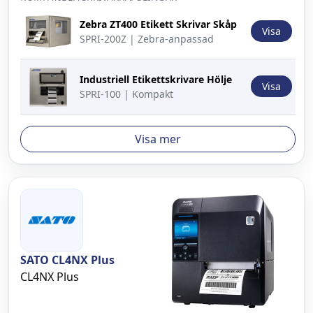
Bild
Beskrivning
Åtgärd
Zebra ZT400 Etikett Skrivar Skåp
Visa
SPRI-200Z | Zebra-anpassad
Industriell Etikettskrivare Hölje
Visa
SPRI-100 | Kompakt
Visa mer
SATO CL4NX Plus
CL4NX Plus