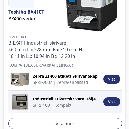
Toshiba BX410T
BX400-serien
ÖVERSIKT
B-EX4T1 industriell skrivare
460 mm L x 278 mm B x 310 mm H
18,11 in L x 10,94 in B x 12,20 in H
KOMPATIBLA SKRIVARKAPSLINGAR
Bild
Beskrivning
Åtgärd
Zebra ZT400 Etikett Skrivar Skåp
Visa
SPRI-200Z | Zebra-anpassad
Industriell Etikettskrivare Hölje
Visa
SPRI-100 | Kompakt
Visa mer