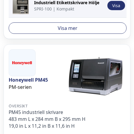
Industriell Etikettskrivare Hölje
Visa
SPRI-100 | Kompakt
Visa mer
Honeywell PM45
PM-serien
ÖVERSIKT
PM45 industriell skrivare
483 mm L x 284 mm B x 295 mm H
19,0 in L x 11,2 in B x 11,6 in H