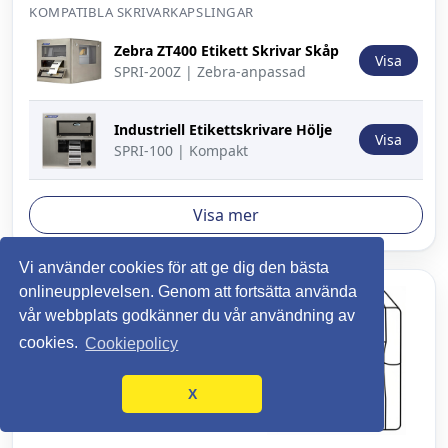
KOMPATIBLA SKRIVARKAPSLINGAR
Bild
Beskrivning
Åtgärd
Zebra ZT400 Etikett Skrivar Skåp
Visa
SPRI-200Z | Zebra-anpassad
Industriell Etikettskrivare Hölje
Visa
SPRI-100 | Kompakt
Visa mer
Vi använder cookies för att ge dig den bästa
onlineupplevelsen. Genom att fortsätta använda
vår webbplats godkänner du vår användning av
cookies.
Cookiepolicy
Carl Valentin Drucksysteme
X
Vita V