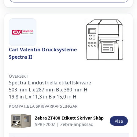
Carl Valentin Drucksysteme
Spectra II
ÖVERSIKT
Spectra II industriella etikettskrivare
503 mm L x 287 mm B x 380 mm H
19,8 in L x 11,3 in B x 15,0 in H
KOMPATIBLA SKRIVARKAPSLINGAR
Bild
Beskrivning
Åtgärd
Zebra ZT400 Etikett Skrivar Skåp
Visa
SPRI-200Z | Zebra-anpassad