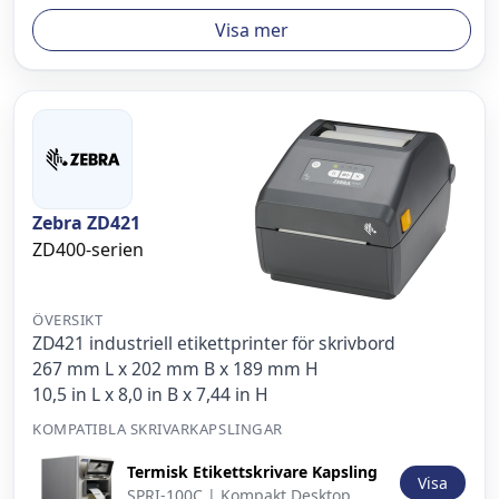
Visa mer
Zebra ZD421
ZD400-serien
ÖVERSIKT
ZD421 industriell etikettprinter för skrivbord
267 mm L x 202 mm B x 189 mm H
10,5 in L x 8,0 in B x 7,44 in H
KOMPATIBLA SKRIVARKAPSLINGAR
Bild
Beskrivning
Åtgärd
Termisk Etikettskrivare Kapsling
Visa
SPRI-100C | Kompakt Desktop