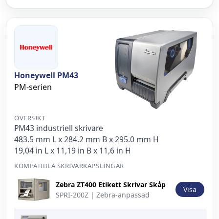
Honeywell PM43
PM-serien
ÖVERSIKT
PM43 industriell skrivare
483.5 mm L x 284.2 mm B x 295.0 mm H
19,04 in L x 11,19 in B x 11,6 in H
KOMPATIBLA SKRIVARKAPSLINGAR
Bild
Beskrivning
Åtgärd
Zebra ZT400 Etikett Skrivar Skåp
Visa
SPRI-200Z | Zebra-anpassad