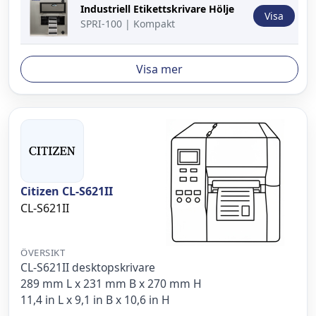
Industriell Etikettskrivare Hölje
Visa
SPRI-100 | Kompakt
Visa mer
Citizen CL-S621II
CL-S621II
ÖVERSIKT
CL-S621II desktopskrivare
289 mm L x 231 mm B x 270 mm H
11,4 in L x 9,1 in B x 10,6 in H