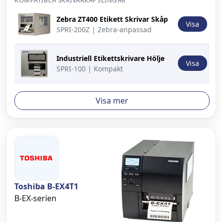
KOMPATIBLA SKRIVARKAPSLINGAR
Bild
Beskrivning
Åtgärd
Zebra ZT400 Etikett Skrivar Skåp
Visa
SPRI-200Z | Zebra-anpassad
Industriell Etikettskrivare Hölje
Visa
SPRI-100 | Kompakt
Visa mer
Toshiba B-EX4T1
B-EX-serien