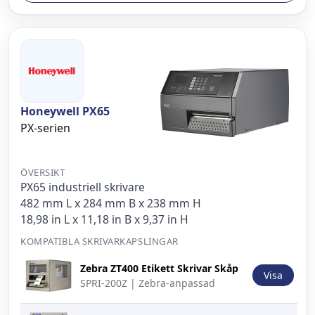
Honeywell PX65
PX-serien
ÖVERSIKT
PX65 industriell skrivare
482 mm L x 284 mm B x 238 mm H
18,98 in L x 11,18 in B x 9,37 in H
KOMPATIBLA SKRIVARKAPSLINGAR
Bild
Beskrivning
Åtgärd
Zebra ZT400 Etikett Skrivar Skåp
Visa
SPRI-200Z | Zebra-anpassad