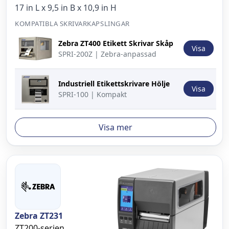
17 in L x 9,5 in B x 10,9 in H
KOMPATIBLA SKRIVARKAPSLINGAR
Bild
Beskrivning
Åtgärd
Zebra ZT400 Etikett Skrivar Skåp
Visa
SPRI-200Z | Zebra-anpassad
Industriell Etikettskrivare Hölje
Visa
SPRI-100 | Kompakt
Visa mer
Zebra ZT231
ZT200-serien