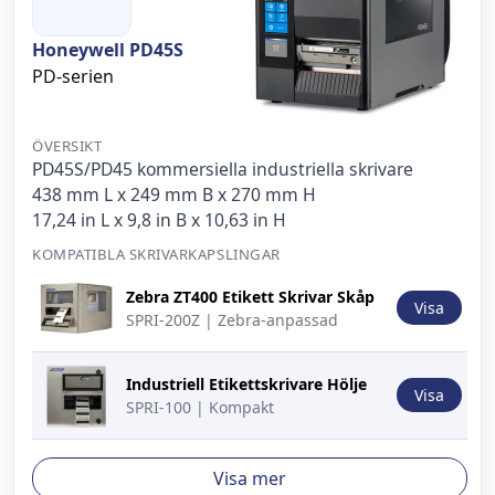
Honeywell PD45S
PD-serien
ÖVERSIKT
PD45S/PD45 kommersiella industriella skrivare
438 mm L x 249 mm B x 270 mm H
17,24 in L x 9,8 in B x 10,63 in H
KOMPATIBLA SKRIVARKAPSLINGAR
Bild
Beskrivning
Åtgärd
Zebra ZT400 Etikett Skrivar Skåp
Visa
SPRI-200Z | Zebra-anpassad
Industriell Etikettskrivare Hölje
Visa
SPRI-100 | Kompakt
Visa mer