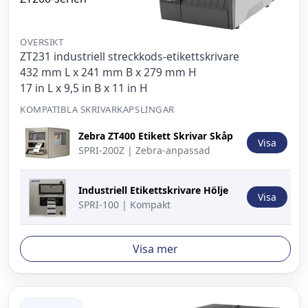
ÖVERSIKT
ZT231 industriell streckkods-etikettskrivare
432 mm L x 241 mm B x 279 mm H
17 in L x 9,5 in B x 11 in H
KOMPATIBLA SKRIVARKAPSLINGAR
Bild
Beskrivning
Åtgärd
Zebra ZT400 Etikett Skrivar Skåp
Visa
SPRI-200Z | Zebra-anpassad
Industriell Etikettskrivare Hölje
Visa
SPRI-100 | Kompakt
Visa mer