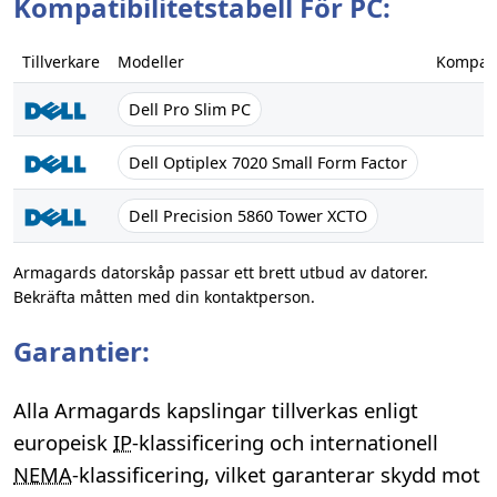
Kompatibilitetstabell För PC:
Tillverkare
Modeller
Kompatib
Dell Pro Slim PC
✓
Dell Optiplex 7020 Small Form Factor
✓
Dell Precision 5860 Tower XCTO
✓
Armagards datorskåp passar ett brett utbud av datorer.
Bekräfta måtten med din kontaktperson.
Garantier:
Alla Armagards kapslingar tillverkas enligt
europeisk
IP
-klassificering och internationell
NEMA
-klassificering, vilket garanterar skydd mot