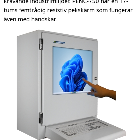
krävande industrimiljöer. PENC-750 har en 17-
tums femtrådig resistiv pekskärm som fungerar
även med handskar.