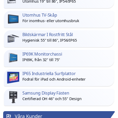
Utomhus 19" till 86", IP54/IP65
Utomhus TV-Skåp
För inomhus- eller utomhusbruk
Bildskärmar I Rostfritt Stål
Hygienisk 55" till 86", IP56/IP65
IP69K Monitorchassi
IP69K, från 32" till 75"
IP65 Industriella Surfplattor
Fodral för iPad och Android-enheter
Samsung Display Fästen
Certifierad OH 46" och 55" Design
Våra Kunder